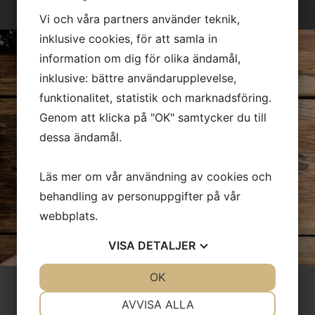
Vi och våra partners använder teknik,
inklusive cookies, för att samla in
information om dig för olika ändamål,
inklusive: bättre användarupplevelse,
funktionalitet, statistik och marknadsföring.
Genom att klicka på "OK" samtycker du till
dessa ändamål.
Läs mer om vår användning av cookies och
behandling av personuppgifter på vår
webbplats.
VISA
DETALJER
JA
NEJ
OK
JA
NEJ
NÖDVÄNDIG
INSTÄLLNINGAR
VÄLKOMMEN ATT GÖRA EN INTRESSEANMÄLAN
AVVISA ALLA