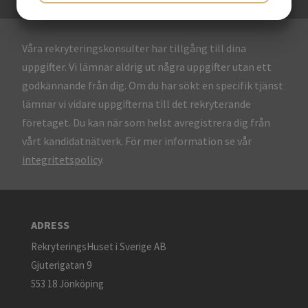
JA
NEJ
JA
NEJ
MARKNADSFÖRING
STATISTIK
Våra rekryteringskonsulter har tillgång till dina
uppgifter. Vi lämnar aldrig ut några uppgifter utan ett
godkännande från dig. Om du har sökt en specifik tjänst
lämnar vi vidare uppgifterna till det rekryterande
företaget. Du kan när som helst avregistrera dig från
vårt kandidatnätverk. För mer information se vår
integritetspolicy
.
ADRESS
RekryteringsHuset i Sverige AB
Gjuterigatan 9
553 18 Jönköping